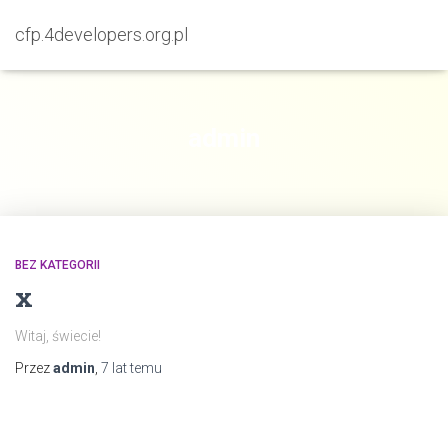
cfp.4developers.org.pl
admin
BEZ KATEGORII
x
Witaj, świecie!
Przez
admin
,
7 lat
temu