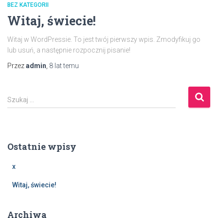
BEZ KATEGORII
Witaj, świecie!
Witaj w WordPressie. To jest twój pierwszy wpis. Zmodyfikuj go
lub usuń, a następnie rozpocznij pisanie!
Przez
admin
,
8 lat
temu
S
Szukaj …
z
u
k
a
Ostatnie wpisy
j
:
x
Witaj, świecie!
Archiwa